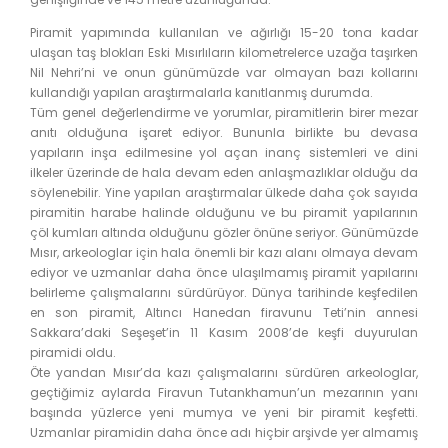
Piramit yapımında kullanılan ve ağırlığı 15-20 tona kadar
ulaşan taş blokları Eski Mısırlıların kilometrelerce uzağa taşırken
Nil Nehri’ni ve onun günümüzde var olmayan bazı kollarını
kullandığı yapılan araştırmalarla kanıtlanmış durumda.
Tüm genel değerlendirme ve yorumlar, piramitlerin birer mezar
anıtı olduğuna işaret ediyor. Bununla birlikte bu devasa
yapıların inşa edilmesine yol açan inanç sistemleri ve dini
ilkeler üzerinde de hala devam eden anlaşmazlıklar olduğu da
söylenebilir. Yine yapılan araştırmalar ülkede daha çok sayıda
piramitin harabe halinde olduğunu ve bu piramit yapılarının
çöl kumları altında olduğunu gözler önüne seriyor. Günümüzde
Mısır, arkeologlar için hala önemli bir kazı alanı olmaya devam
ediyor ve uzmanlar daha önce ulaşılmamış piramit yapılarını
belirleme çalışmalarını sürdürüyor. Dünya tarihinde keşfedilen
en son piramit, Altıncı Hanedan firavunu Teti’nin annesi
Sakkara’daki Seşeşet’in 11 Kasım 2008’de keşfi duyurulan
piramidi oldu.
Öte yandan Mısır’da kazı çalışmalarını sürdüren arkeologlar,
geçtiğimiz aylarda Firavun Tutankhamun’un mezarının yanı
başında yüzlerce yeni mumya ve yeni bir piramit keşfetti.
Uzmanlar piramidin daha önce adı hiçbir arşivde yer almamış