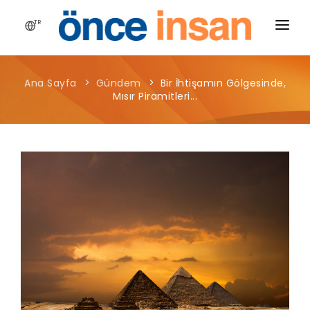
TR
HIKAYEMIZ
Ana Sayfa
Gündem
Bir İhtişamın Gölgesinde,
YAYINLARIMIZ
Mısır Piramitleri...
PROJELERIMIZ
HABERLER
BLOG
MEDYA
İLETIŞIM