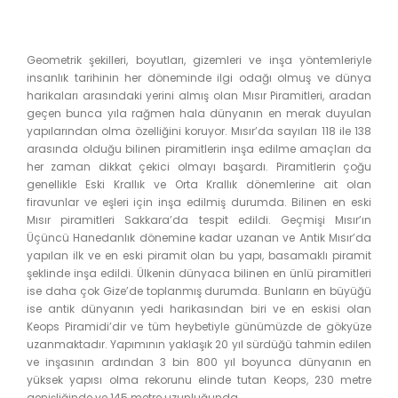
Geometrik şekilleri, boyutları, gizemleri ve inşa yöntemleriyle
insanlık tarihinin her döneminde ilgi odağı olmuş ve dünya
harikaları arasındaki yerini almış olan Mısır Piramitleri, aradan
geçen bunca yıla rağmen hala dünyanın en merak duyulan
yapılarından olma özelliğini koruyor. Mısır’da sayıları 118 ile 138
arasında olduğu bilinen piramitlerin inşa edilme amaçları da
her zaman dikkat çekici olmayı başardı. Piramitlerin çoğu
genellikle Eski Krallık ve Orta Krallık dönemlerine ait olan
firavunlar ve eşleri için inşa edilmiş durumda. Bilinen en eski
Mısır piramitleri Sakkara’da tespit edildi. Geçmişi Mısır’ın
Üçüncü Hanedanlık dönemine kadar uzanan ve Antik Mısır’da
yapılan ilk ve en eski piramit olan bu yapı, basamaklı piramit
şeklinde inşa edildi. Ülkenin dünyaca bilinen en ünlü piramitleri
ise daha çok Gize’de toplanmış durumda. Bunların en büyüğü
ise antik dünyanın yedi harikasından biri ve en eskisi olan
Keops Piramidi’dir ve tüm heybetiyle günümüzde de gökyüze
uzanmaktadır. Yapımının yaklaşık 20 yıl sürdüğü tahmin edilen
ve inşasının ardından 3 bin 800 yıl boyunca dünyanın en
yüksek yapısı olma rekorunu elinde tutan Keops, 230 metre
genişliğinde ve 145 metre uzunluğunda.