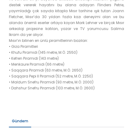
destek vererek hayatını bu alana adayan Flinders Petrie,
yayımladığı çok sayıda kitapla Mısır tarihine ışık tutan Joann
Fletcher, Mısır’da 30 yıldan fazla kazı deneyimi olan ve bu
alanda önemli eserler ortaya koyan Mark Lehner ve birçok Mısır
arkeoloji projesine katılan, yazar ve TV yorumcusu Salima
Ikram da yer alıyor.
Mısır’ın bilinen en ünlü piramitlerinin bazıları:
• Giza Piramitleri
• Khufu Piramidi (145 metre, M.Ö. 2550)
• Kefren Piramidi (143 metre)
• Menkaure Piramidi (66 metre)
• Saqqara Piramidi (63 metre, M.Ö. 2650)
• Saqqara Pepi II Piramidi (52 metre, M.Ö. 2250)
• Maldum Snefru Piramidi (93 metre, M.Ö. 2000)
• Dahshur Snefru Piramidi (103 metre, M.Ö. 2600)
Gündem