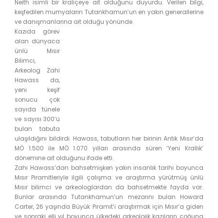
Neith isimli bir kraliçeye ait olduğunu duyurdu. Verilen bilgi,
keşfedilen mumyaların Tutankhamun’un en yakın generallerine
ve danışmanlarına ait olduğ
u yönünde.
Kazıda görev
alan dünyaca
ünlü Mısır
Bilimci,
Arkeolog Zahi
Hawass da,
yeni keşif
sonucu çok
sayıda tünele
ve sayısı 300’ü
bulan tabuta
ulaşıldığını bildirdi. Hawass, tabutların her birinin Antik Mısır’da
MÖ 1.500 ile MÖ 1.070 yılları arasında süren ‘Yeni Krallık’
dönemine ait olduğunu ifade etti.
Zahi Hawass’dan bahsetmişken yakın insanlık tarihi boyunca
Mısır Piramitleriyle ilgili çalışma ve araştırma yürütmüş ünlü
Mısır bilimci ve arkeologlardan da bahsetmekte fayda var.
Bunlar arasında Tutankhamun’un mezarını bulan Howard
Carter, 26 yaşında Büyük Piramit’i araştırmak için Mısır’a giden
ve sonraki elli yıl boyunca ülkedeki arkeolojik kazıların çoğuna