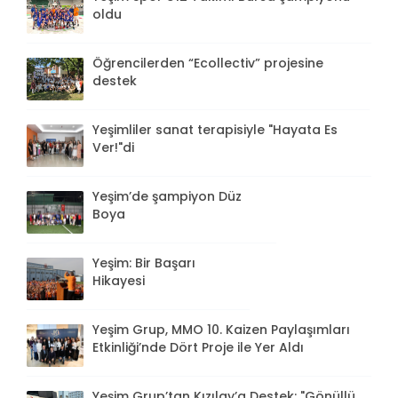
oldu
Öğrencilerden “Ecollectiv” projesine
destek
Yeşimliler sanat terapisiyle "Hayata Es
Ver!"di
Yeşim’de şampiyon Düz
Boya
Yeşim: Bir Başarı
Hikayesi
Yeşim Grup, MMO 10. Kaizen Paylaşımları
Etkinliği’nde Dört Proje ile Yer Aldı
Yeşim Grup’tan Kızılay’a Destek: "Gönüllü