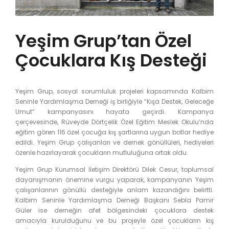
Yeşim Grup’tan Özel
Çocuklara Kış Desteği
Yeşim Grup, sosyal sorumluluk projeleri kapsamında Kalbim
Seninle Yardımlaşma Derneği iş birliğiyle “Kışa Destek, Geleceğe
Umut” kampanyasını hayata geçirdi. Kampanya
çerçevesinde, Rüveyde Dörtçelik Özel Eğitim Meslek Okulu’nda
eğitim gören 116 özel çocuğa kış şartlarına uygun botlar hediye
edildi. Yeşim Grup çalışanları ve dernek gönüllüleri, hediyeleri
özenle hazırlayarak çocukların mutluluğuna ortak oldu.
Yeşim Grup Kurumsal İletişim Direktörü Dilek Cesur, toplumsal
dayanışmanın önemine vurgu yaparak, kampanyanın Yeşim
çalışanlarının gönüllü desteğiyle anlam kazandığını belirtti.
Kalbim Seninle Yardımlaşma Derneği Başkanı Sebla Pamir
Güler ise derneğin afet bölgesindeki çocuklara destek
amacıyla kurulduğunu ve bu projeyle özel çocukların kış