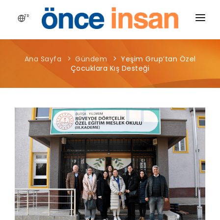
TR
HIKAYEMIZ
Ana Sayfa
Gündem
Yeşim Grup’tan Özel
YAYINLARIMIZ
Çocuklara Kış Desteği
PROJELERIMIZ
HABERLER
BLOG
MEDYA
İLETIŞIM