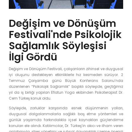
Değişim ve Dönüşüm
Festivali'nde Psikolojik
Sağlamlık Söyleşisi
İlgi Gördü
Değişim ve Dönüşüm Festivali, çalışanların zihinsel ve duygusal
iyi oluşunu destekleyen etkinliklerle hız kesmeden sürüyor. 2
Temmuz Çarşamba günü Büyük Konferans Salonu’nda
düzenlenen “Psikolojik Sağlamlık” başlıklı söyleşide, geçtiğimiz
yıl da iş birliği yapılan Eflatun Yoga ekibinden Psikoterapist Dr.
Cem Türkeş konuk oldu.
Söyleşide, zorluklar karşısında esnek düşünmenin yolları,
duygusal dalgalanmalarla sağlıklı baş etme yöntemleri ve
günlük yaşamda farkındalıkla içsel kaynakları güçlendirme
konuları ele alındı. Katılımcılar, Dr. Türkeş’in akıcı ve ilham veren
anlatımıyla, stres yönetimi ve ruhsal dayanıklılık üzerine önemli