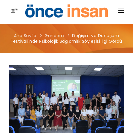
TR
HIKAYEMIZ
Ana Sayfa
Gündem
Değişim ve Dönüşüm
YAYINLARIMIZ
Festivali'nde Psikolojik Sağlamlık Söyleşisi İlgi Gördü
PROJELERIMIZ
HABERLER
BLOG
MEDYA
İLETIŞIM