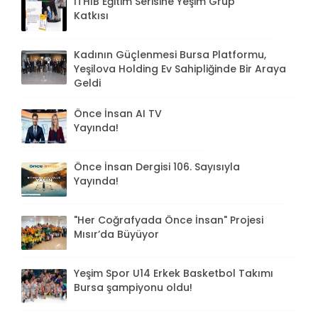
İTHİB Eğitim Serisine Yeşim Grup
Katkısı
Kadının Güçlenmesi Bursa Platformu,
Yeşilova Holding Ev Sahipliğinde Bir Araya
Geldi
Önce İnsan AI TV
Yayında!
Önce İnsan Dergisi 106. Sayısıyla
Yayında!
"Her Coğrafyada Önce İnsan" Projesi
Mısır’da Büyüyor
Yeşim Spor U14 Erkek Basketbol Takımı
Bursa şampiyonu oldu!