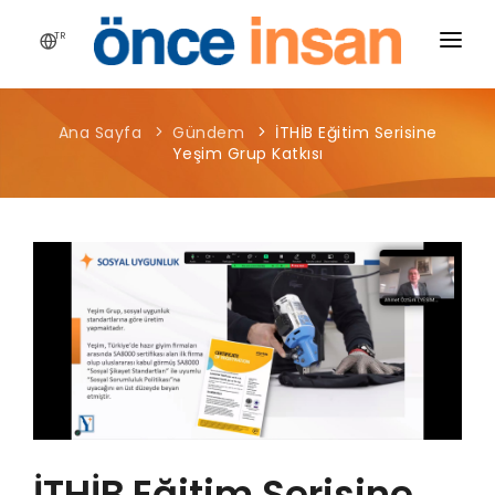
TR
HIKAYEMIZ
Ana Sayfa
Gündem
İTHİB Eğitim Serisine
YAYINLARIMIZ
Yeşim Grup Katkısı
PROJELERIMIZ
HABERLER
BLOG
MEDYA
İLETIŞIM
İTHİB Eğitim Serisine