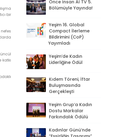
Önce İnsan AI TV 5.
Bölümüyle Yayında!
alışma
ıcı bir
Yeşim 16. Global
Compact İlerleme
 nefes
Bildirimini (CoP)
ıklarda
Yayımladı
tüncül
Yeşim’de Kadın
 katkı
Liderliğine Ödül
odaklı
Kıdem Töreni, İftar
Buluşmasında
Gerçekleşti
Yeşim Grup’a Kadın
Dostu Markalar
Farkındalık Ödülü
Kadınlar Günü’nde
“Eşsizliğin Tasarımı”