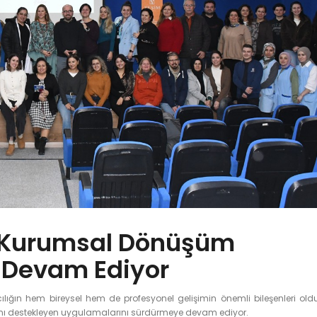
in Kurumsal Dönüşüm
 Devam Ediyor
ığın hem bireysel hem de profesyonel gelişimin önemli bileşenleri ol
ını destekleyen uygulamalarını sürdürmeye devam ediyor.