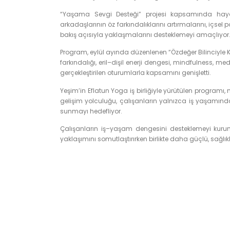
“Yaşama Sevgi Desteği” projesi kapsamında hayat
arkadaşlarının öz farkındalıklarını artırmalarını, içsel
bakış açısıyla yaklaşmalarını desteklemeyi amaçlıyor
Program, eylül ayında düzenlenen “Özdeğer Bilinciyle
farkındalığı, eril–dişil enerji dengesi, mindfulness, me
gerçekleştirilen oturumlarla kapsamını genişletti.
Yeşim’in Eflatun Yoga iş birliğiyle yürütülen progra
gelişim yolculuğu, çalışanların yalnızca iş yaşamın
sunmayı hedefliyor.
Çalışanların iş–yaşam dengesini desteklemeyi kurum
yaklaşımını somutlaştırırken birlikte daha güçlü, sağlık