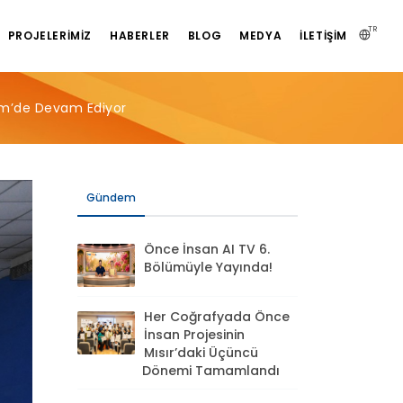
TR
PROJELERIMIZ
HABERLER
BLOG
MEDYA
İLETIŞIM
im’de Devam Ediyor
Gündem
Önce İnsan AI TV 6.
Bölümüyle Yayında!
Her Coğrafyada Önce
İnsan Projesinin
Mısır’daki Üçüncü
Dönemi Tamamlandı