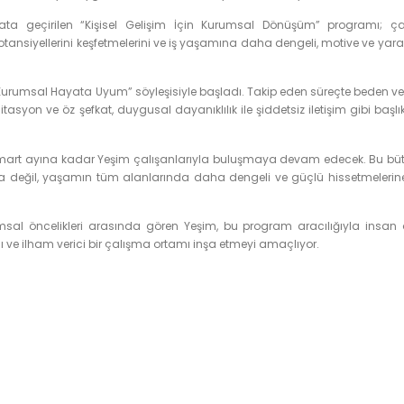
a geçirilen “Kişisel Gelişim İçin Kurumsal Dönüşüm” programı; ç
 potansiyellerini keşfetmelerini ve iş yaşamına daha dengeli, motive ve yarat
.
 Kurumsal Hayata Uyum” söyleşisiyle başladı. Takip eden süreçte beden ve
ditasyon ve öz şefkat, duygusal dayanıklılık ile şiddetsiz iletişim gibi başl
mı, mart ayına kadar Yeşim çalışanlarıyla buluşmaya devam edecek. Bu bü
da değil, yaşamın tüm alanlarında daha dengeli ve güçlü hissetmelerine
sal öncelikleri arasında gören Yeşim, bu program aracılığıyla insan 
lı ve ilham verici bir çalışma ortamı inşa etmeyi amaçlıyor.