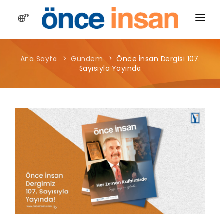
TR
HIKAYEMIZ
Ana Sayfa
Gündem
Önce İnsan Dergisi 107.
YAYINLARIMIZ
Sayısıyla Yayında
PROJELERIMIZ
HABERLER
BLOG
MEDYA
İLETIŞIM