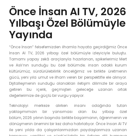
Önce İnsan AI TV, 2026
Yılbaşı Özel Bölümüyle
Yayında
“Önce İnsan” felsefemizden ilhamla hayata geçirdiğimiz Önce
İnsan AI TV, 2026 yılbaşı özel bölümüyle izleyiciyle buluştu.
Tamamı yapay zekâ araçlarıyla hazırlanan, spikerlerimiz Mert
ve Aslı’nın sunduğu bu özel bölümde; insan odaklı kurum
kültürümüz, sürdürülebilirlik önceliğimiz ve birlikte üretmenin
gücü, yeni yıla umut ve ilham veren bir perspektifle ele alınıyor.
Dijitalleşmenin sunduğu olanakları iletişim dilimizle bir araya
getiren bu içerik, geçmişten geleceğe uzanan ortak
değerlerimize de güçlü bir vurgu yapıyor.
Teknolojiyi merkeze alırken insanı odağında tutan
yaklaşımımızın bir yansıması olan bu yılbaşı özel
bölüm, 2026 yılının başında birlikte başarmanın, öğrenmenin ve
dönüşmenin önemini bir kez daha hatırlatıyor. Önce İnsan AI TV
ile yeni yılda da çalışanlarımızdan paydaşlarımıza uzanan
kapsayıcı, yenilikçi ve sürdürülebilir bir iletişim dili kurmaya