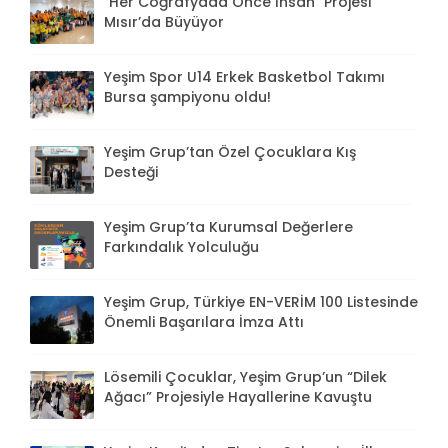
"Her Coğrafyada Önce İnsan" Projesi
Mısır’da Büyüyor
Yeşim Spor U14 Erkek Basketbol Takımı
Bursa şampiyonu oldu!
Yeşim Grup’tan Özel Çocuklara Kış
Desteği
Yeşim Grup’ta Kurumsal Değerlere
Farkındalık Yolculuğu
Yeşim Grup, Türkiye EN-VERİM 100 Listesinde
Önemli Başarılara İmza Attı
Lösemili Çocuklar, Yeşim Grup’un “Dilek
Ağacı” Projesiyle Hayallerine Kavuştu