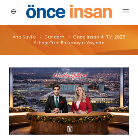
TR
HIKAYEMIZ
Ana Sayfa
Gündem
Önce İnsan AI TV, 2026
YAYINLARIMIZ
Yılbaşı Özel Bölümüyle Yayında
PROJELERIMIZ
HABERLER
BLOG
MEDYA
İLETIŞIM