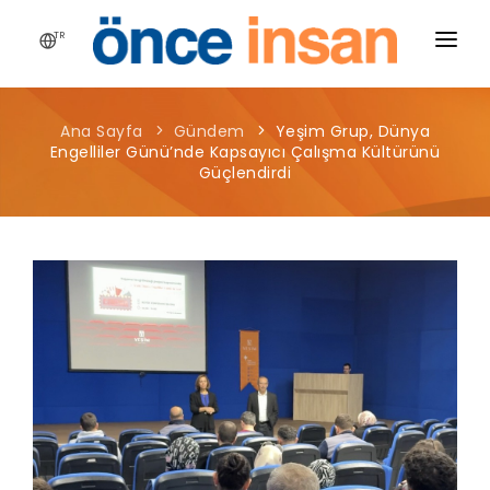
TR
HIKAYEMIZ
Ana Sayfa
Gündem
Yeşim Grup, Dünya
YAYINLARIMIZ
Engelliler Günü’nde Kapsayıcı Çalışma Kültürünü
Güçlendirdi
PROJELERIMIZ
HABERLER
BLOG
MEDYA
İLETIŞIM