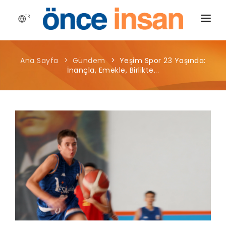
TR
HIKAYEMIZ
Ana Sayfa
Gündem
Yeşim Spor 23 Yaşında:
YAYINLARIMIZ
İnançla, Emekle, Birlikte...
PROJELERIMIZ
HABERLER
BLOG
MEDYA
İLETIŞIM