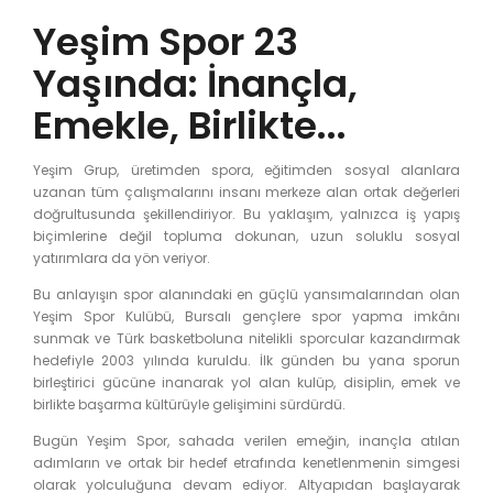
Yeşim Spor 23
Yaşında: İnançla,
Emekle, Birlikte...
Yeşim Grup, üretimden spora, eğitimden sosyal alanlara
uzanan tüm çalışmalarını insanı merkeze alan ortak değerleri
doğrultusunda şekillendiriyor. Bu yaklaşım, yalnızca iş yapış
biçimlerine değil topluma dokunan, uzun soluklu sosyal
yatırımlara da yön veriyor.
Bu anlayışın spor alanındaki en güçlü yansımalarından olan
Yeşim Spor Kulübü, Bursalı gençlere spor yapma imkânı
sunmak ve Türk basketboluna nitelikli sporcular kazandırmak
hedefiyle 2003 yılında kuruldu. İlk günden bu yana sporun
birleştirici gücüne inanarak yol alan kulüp, disiplin, emek ve
birlikte başarma kültürüyle gelişimini sürdürdü.
Bugün Yeşim Spor, sahada verilen emeğin, inançla atılan
adımların ve ortak bir hedef etrafında kenetlenmenin simgesi
olarak yolculuğuna devam ediyor. Altyapıdan başlayarak