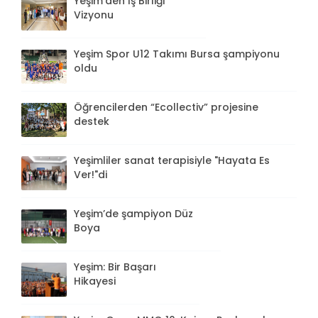
Yeşim'den İş Birliği
Vizyonu
Yeşim Spor U12 Takımı Bursa şampiyonu
oldu
Öğrencilerden “Ecollectiv” projesine
destek
Yeşimliler sanat terapisiyle "Hayata Es
Ver!"di
Yeşim’de şampiyon Düz
Boya
Yeşim: Bir Başarı
Hikayesi